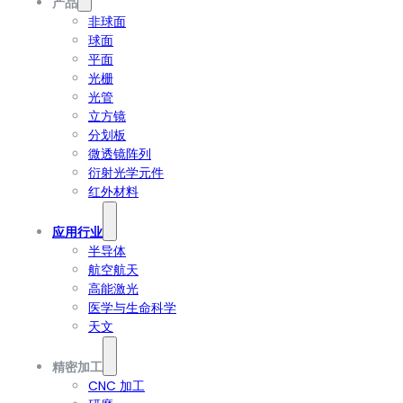
产品
非球面
球面
平面
光栅
光管
立方镜
分划板
微透镜阵列
衍射光学元件
红外材料
应用行业
半导体
航空航天
高能激光
医学与生命科学
天文
精密加工
CNC 加工