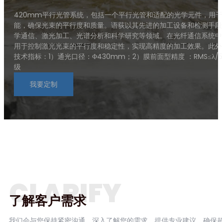
420mm平行光管系统，包括一个平行光管和适配的光学元件，用
能，确保光束的平行度和质量。语荻以其先进的加工设备和检测手段
学通信、激光加工、光谱分析和科学研究等领域。在光纤通信系统中
用于控制激光光束的平行度和稳定性，实现高精度的加工效果。此外
技术指标：1）通光口径：Φ430mm；2）膜前面型精度 ：RMS≤λ/50 
级
我要定制
CLARIFY
了解客户需求
我们会与您保持紧密沟通，深入了解您的需求，提供专业建议，确保