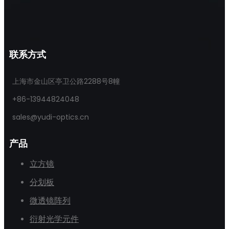
联系方式
上海市金山区亭卫公路2288号8幢
+86-13944824048
sales@yudi-optics.cn
产品
立方镜
分划板
微透镜阵列
衍射光学元件