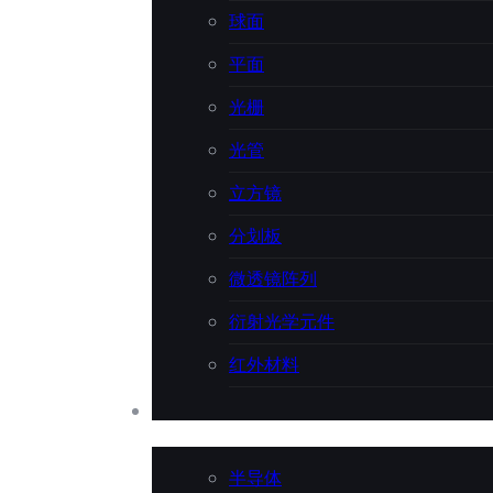
球面
平面
光栅
光管
立方镜
分划板
微透镜阵列
衍射光学元件
红外材料
应用行业
半导体