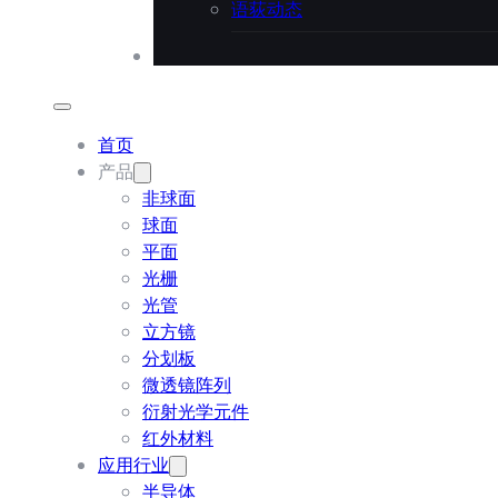
语荻动态
联系语荻
首页
产品
非球面
球面
平面
光栅
光管
立方镜
分划板
微透镜阵列
衍射光学元件
红外材料
应用行业
半导体