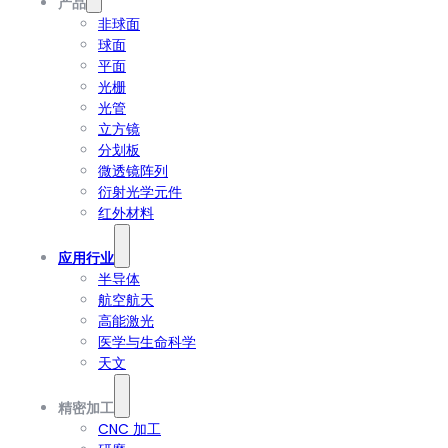
产品
非球面
球面
平面
光栅
光管
立方镜
分划板
微透镜阵列
衍射光学元件
红外材料
应用行业
半导体
航空航天
高能激光
医学与生命科学
天文
精密加工
CNC 加工