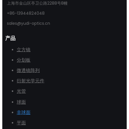
上海市金山区亭卫公路2288号8幢
+86-13944824048
sales@yudi-optics.cn
产品
立方镜
分划板
微透镜阵列
衍射光学元件
光管
球面
非球面
平面