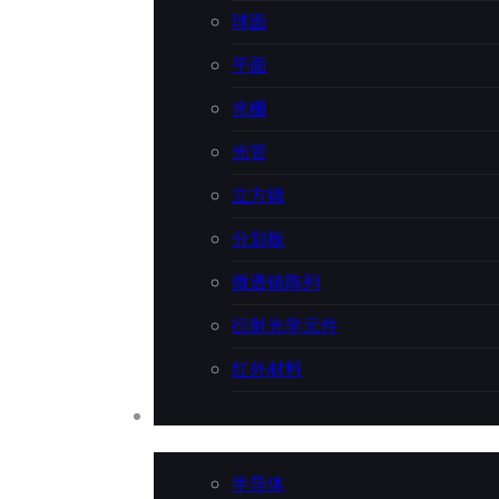
球面
平面
光栅
光管
立方镜
分划板
微透镜阵列
衍射光学元件
红外材料
应用行业
半导体