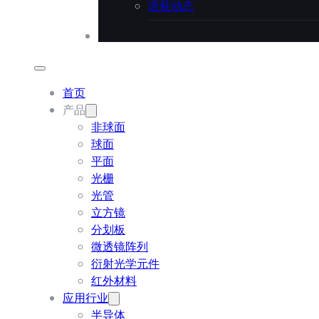
语荻动态
联系语荻
首页
产品
非球面
球面
平面
光栅
光管
立方镜
分划板
微透镜阵列
衍射光学元件
红外材料
应用行业
半导体